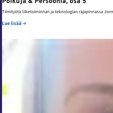
Polkuja & Persoonia, osa 5
Tiimityötä liiketoiminnan ja teknologian rajapinnassa Jorm
Lue lisää