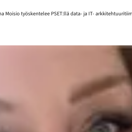
a Moisio työskentelee PSET:llä data- ja IT- arkkitehtuuritiim