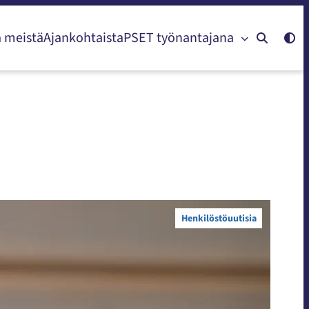
a meistä
Ajankohtaista
PSET työnantajana
Henkilöstöuutisia